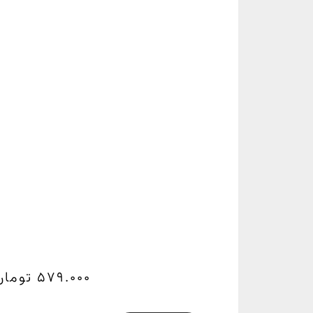
579.000
تومان