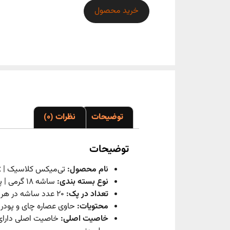
خرید محصول
توضیحات
نظرات (0)
توضیحات
نام محصول:
تی‌میکس کلاسیک | Classic Teamix
نوع بسته بندی:
ساشه 18 گرمی | پودری
تعداد در پک:
20 عدد ساشه در هر پاکت
محتویات:
حاوی عصاره چای و پودر ش
خاصیت اصلی:
خاصیت اصلی دارای 